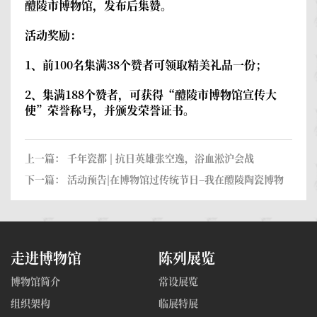
醴陵市博物馆，发布后集赞。
活动奖励：
1、前100名集满38个赞者可领取精美礼品一份；
2、集满188个赞者，可获得“醴陵市博物馆宣传大
使”荣誉称号，并颁发荣誉证书。
上一篇：
千年瓷都 | 抗日英雄张空逸，浴血淞沪会战
下一篇：
活动预告|在博物馆过传统节日–我在醴陵陶瓷博物
馆过中秋
走进博物馆
陈列展览
博物馆简介
常设展览
组织架构
临展特展