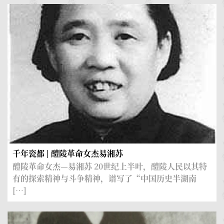
千年瓷都 | 醴陵革命女杰易湘苏
醴陵革命女杰—易湘苏 20世纪上半叶，醴陵人民以其特
首
有的探索精神与斗争精神，谱写了“中国历史半湖南
[…]