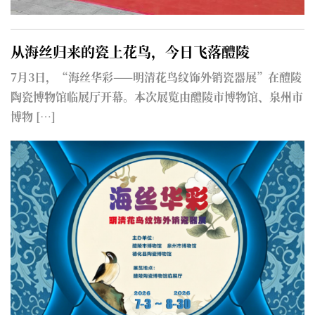
课堂”
从海丝归来的瓷上花鸟，今日飞落醴陵
先
7月3日，“海丝华彩——明清花鸟纹饰外销瓷器展”在醴陵
，
陶瓷博物馆临展厅开幕。本次展览由醴陵市博物馆、泉州市
博物 […]
一