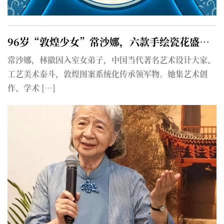
96岁“敦煌少女”常沙娜，六款手绘瓷花盛放在醴陵陶瓷博物馆
让
常沙娜，林徽因入室女弟子，中国当代著名艺术设计大家、
根
导
工艺美术泰斗，敦煌图案系统化传承领军物。她集艺术创
五
作、学术 […]
[