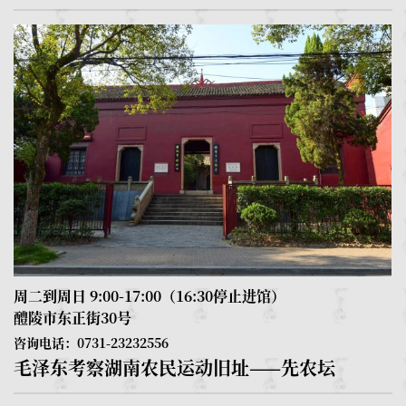
周二到周日 9:00-17:00（16:30停止进馆）
醴陵市东正街30号
周
1
咨询电话：0731-23232556
毛泽东考察湖南农民运动旧址——先农坛
咨