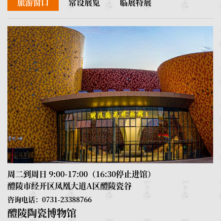
旅游窗口
常设展览
临展特展
周二到周日 9:00-17:00（16:30停止进馆）
周
醴陵市经开区凤凰大道A区醴陵瓷谷
1
咨询电话：0731-23388766
醴陵陶瓷博物馆
咨