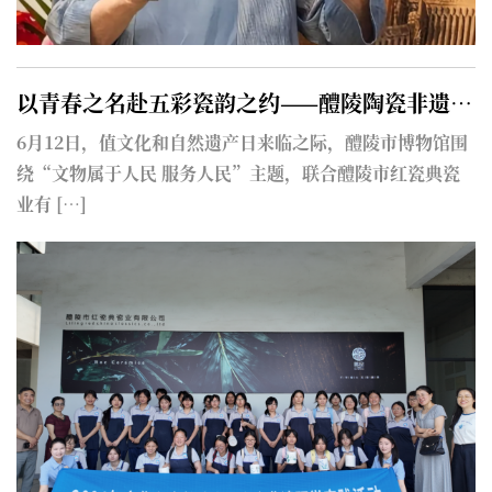
以青春之名赴五彩瓷韵之约——醴陵陶瓷非遗研学焕彩文化和自然遗产日
2
6月12日，值文化和自然遗产日来临之际，醴陵市博物馆围
道
绕“文物属于人民 服务人民”主题，联合醴陵市红瓷典瓷
定
业有 […]
[