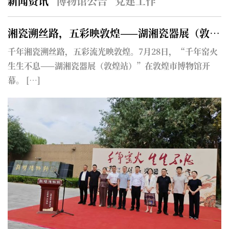
新闻资讯
博物馆公告
党建工作
—醴陵少年在先农坛用劳动触摸历史
湘瓷溯丝路，五彩映敦煌——湖湘瓷器展（敦煌站）启幕
民
千年湘瓷溯丝路，五彩流光映敦煌。7月28日，“千年窑火
综
生生不息——湖湘瓷器展（敦煌站）”在敦煌市博物馆开
愁
幕。 […]
[