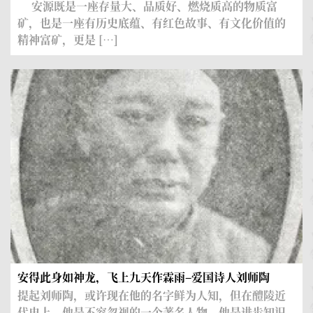
安源既是一座存量大、品质好、燃烧质高的物质富
矿，也是一座有历史底蕴、有红色故事、有文化价值的
精神富矿，更是 […]
动触摸历史
安得此身如神龙，飞上九天作霖雨–爱国诗人刘师陶
农
提起刘师陶，或许现在他的名字鲜为人知，但在醴陵近
代史上，他是不容忽视的一个著名人物。他是进步知识