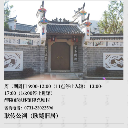
周二到周日 9:00-12:00（11点停止入馆） 13:00-
17:00（16:00停止进馆）
醴陵市枫林镇隆兴坳村
周
1
咨询电话：0731-23022596
耿传公祠（耿飚旧居）
咨