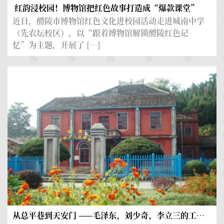
和自然遗产日
红韵浸校园！博物馆把红色故事打造成“爆款课堂”
馆
近日，醴陵市博物馆红色文化进校园活动走进城南中学
（先农坛校区），以“跟着博物馆解锁醴陵红色记
忆”为主题，开展了 […]
从总平巷到天安门 ——毛泽东、刘少奇、李立三的工运历程