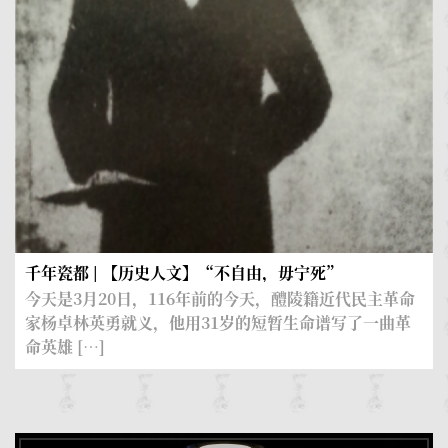
千年瓷都 | 【历史人文】“不自由，毋宁死”
今天是3月20日，116年前的今天，醴陵籍近代民主革命
冶
家杨卓林英勇就义，他用31岁的短暂生命谱写了一曲革
命英雄 […]