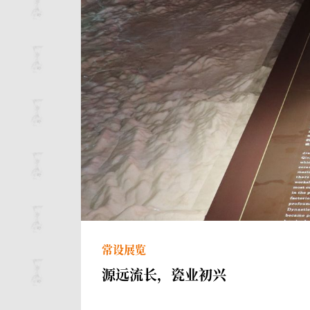
常设展览
源远流长，瓷业初兴