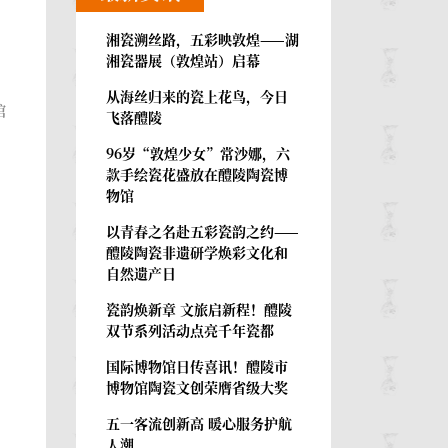
湘瓷溯丝路，五彩映敦煌——湖
湘瓷器展（敦煌站）启幕
从海丝归来的瓷上花鸟，今日
馆
飞落醴陵
96岁“敦煌少女”常沙娜，六
款手绘瓷花盛放在醴陵陶瓷博
物馆
以青春之名赴五彩瓷韵之约——
醴陵陶瓷非遗研学焕彩文化和
自然遗产日
瓷韵焕新章 文旅启新程！醴陵
双节系列活动点亮千年瓷都
国际博物馆日传喜讯！醴陵市
博物馆陶瓷文创荣膺省级大奖
，
五一客流创新高 暖心服务护航
人潮