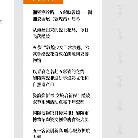
湘瓷溯丝路，五彩映敦煌——湖
湘瓷器展（敦煌站）启幕
馆
从海丝归来的瓷上花鸟，今日
飞落醴陵
96岁“敦煌少女”常沙娜，六
款手绘瓷花盛放在醴陵陶瓷博
物馆
以青春之名赴五彩瓷韵之约——
醴陵陶瓷非遗研学焕彩文化和
自然遗产日
瓷韵焕新章 文旅启新程！醴陵
双节系列活动点亮千年瓷都
国际博物馆日传喜讯！醴陵市
博物馆陶瓷文创荣膺省级大奖
五一客流创新高 暖心服务护航
人潮