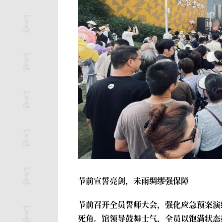
节前宣誓亮剑，未雨绸缪强保障
节前召开全员誓师大会，强化应急预案演
死角。馆领导鼓舞士气，全员以饱满状态