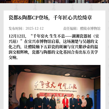
瓷都&陶都CP登场，千年匠心共绘绮章
发布时间：2025-12-12
责任编辑：醴陵市博物馆
12月12日，“千年窑火 生生不息——湖湘瓷器展（宜
兴站）”在宜兴市博物馆启幕，这场湘楚与吴越的文
化之约，让醴陵釉下五彩瓷的斑斓与宜兴紫砂壶的温
润交相辉映，瓷都与陶都的文化基因合奏出东方美学
交响。