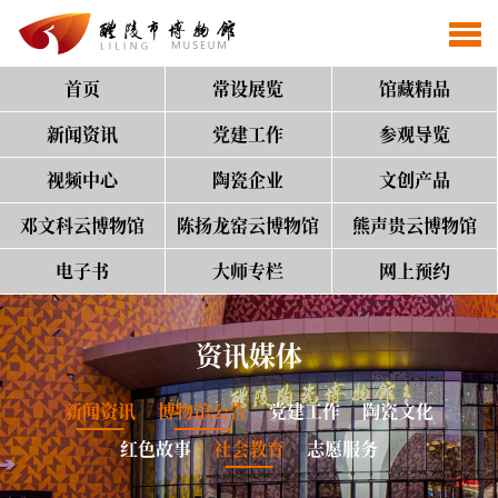
首页
常设展览
馆藏精品
新闻资讯
党建工作
参观导览
视频中心
陶瓷企业
文创产品
邓文科云博物馆
陈扬龙窑云博物馆
熊声贵云博物馆
电子书
大师专栏
网上预约
资讯媒体
新闻资讯
博物馆公告
党建工作
陶瓷文化
红色故事
社会教育
志愿服务