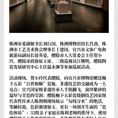
株洲市委副秘书长刘行国，株洲博物馆馆长肖劲，株
洲市工艺美术协会理事长丁建国，宜兴市文体广电和
旅游局副局长徐英姿，醴陵市人大常委会主任贺小
玲，醴陵市政协原主席、二级巡视员江曙明，醴陵陶
瓷发展研究中心主任温水淋等参加巡展活动。
活动现场，贺小玲代表醴陵，向宜兴市博物馆赠送釉
下五彩“百世和顺”瓷瓶。非遗技艺的交融成为一大
亮点：宜兴国家级非遗传承人手指翻飞，演绎紫砂的
温厚与青瓷的莹润；醴陵釉下五彩瓷烧制技艺国家级
代表性传承人陈利则现场展示“勾线分水”的绝活，
笔触轻盈，色彩渐透如玉。更有一场别开生面的“瓷
绘体验”：32组亲子家庭在陈利老师的指导下，使用