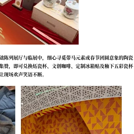
础陈列展厅与临展中，细心寻觅带马元素或春节团圆意象的陶瓷
集赞，即可兑换炻瓷杯、文创咖啡、定制冰箱贴及釉下五彩瓷杯
让现场欢声笑语不断。