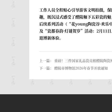
工作人员全程贴心引导游客文明拍摄，保
趣，既沉浸式感受了醴陵釉下五彩瓷的魅
后续系列活动（“花young陶瓷谷·欢乐
及“瓷都春韵·灯谜贺岁”活动：2月11
逛博新体验。
上一篇：
重磅！三件国家礼品瓷亮相醴陵陶瓷
下一篇：
醴陵市博物馆2026年春节开放通知