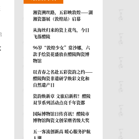
线
湘瓷溯丝路，五彩映敦煌——湖
湘瓷器展（敦煌站）启幕
从海丝归来的瓷上花鸟，今日
馆
飞落醴陵
文
96岁“敦煌少女”常沙娜，六
款手绘瓷花盛放在醴陵陶瓷博
物馆
以青春之名赴五彩瓷韵之约——
醴陵陶瓷非遗研学焕彩文化和
自然遗产日
瓷韵焕新章 文旅启新程！醴陵
双节系列活动点亮千年瓷都
国际博物馆日传喜讯！醴陵市
博物馆陶瓷文创荣膺省级大奖
五一客流创新高 暖心服务护航
人潮