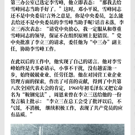
第三办公室已选定李雪峰，他立即表态：“那我去给
雪峰同志当助手好了。”这时，邓小平说，雪峰同志
还不是中央委员!言外之意是，你是中央委员，怎么能
去给还不是中央委员的李雪峰当助手呢?话音未落，李
立三再次表态：“请党中央放心，我一定服从和尊重
雪峰同志的领导，保证不在组织原则上犯错误。”党
中央批准了李立三的请求，委任他为“中三办”副主
任，协助李雪峰工作。
在此以后的工作中，他实现了自己的诺言。他对李雪
峰始终是大事必请示，小事不干扰，没有越雷池一
步，始终兢兢业业、任劳任怨。他在对国营工业企业
管理方面的探索，作出了可喜的贡献，得到了中共第
八次全国代表大会的肯定，1960年初毛泽东又把它命
名为“鞍钢宪法”，周恩来曾在李立三送给他的一份
发言稿上批示：“李立三在总工会受了批评以后，不
气馁，不消极， 继续积极工作，表现了共产党员的应
有品质。”