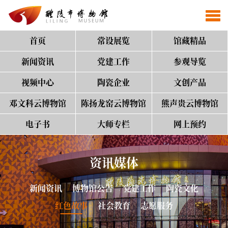
首页
常设展览
馆藏精品
新闻资讯
党建工作
参观导览
视频中心
陶瓷企业
文创产品
邓文科云博物馆
陈扬龙窑云博物馆
熊声贵云博物馆
电子书
大师专栏
网上预约
资讯媒体
新闻资讯
博物馆公告
党建工作
陶瓷文化
红色故事
社会教育
志愿服务