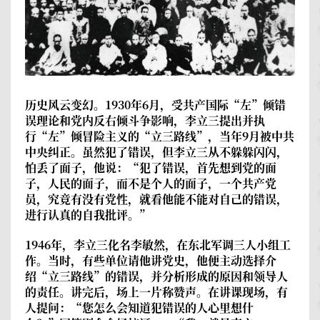
历史风云变幻。1930年6月，受共产国际“左”倾错
误理论和党内反右倾斗争影响，李立三提出并执
行“左”倾冒险主义的“立三路线”，当年9月被中共
中央纠正。虽然犯了错误，但李立三从不躲躲闪闪，
怕丢了面子，他说：“犯了错误，首先想到党的面
子，人民的面子，而不是个人的面子，一个共产党
员，究竟有没有党性，就看他能不能对自己的错误，
进行认真的自我批评。”
1946年，李立三化名李敏然，在东北军调三人小组工
作。当时，有些单位请他讲党史，他便主动选择介
绍“立三路线”的错误，并分析形成的原因和领导人
的责任。讲完后，场上一片称赞声。在讲课现场，有
人提问：“您怎么会知道犯错误的人心里想什