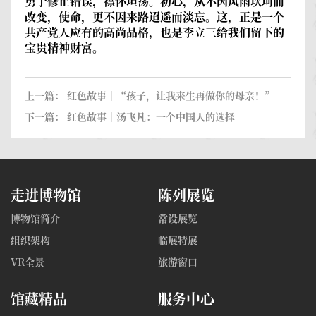
勇于修正错误，襟怀坦荡。初心，从不因风雨坎坷而
改变，使命，更不因来路迢遥而淡忘。这，正是一个
共产党人应有的高尚品格，也是李立三给我们留下的
宝贵精神财富。
上一篇：
红色故事｜“孩子，让我来生再做你的母亲！”
下一篇：
红色故事｜汤飞凡：一个中国人的选择
走进博物馆
陈列展览
博物馆简介
常设展览
组织架构
临展特展
VR全景
旅游窗口
馆藏精品
服务中心