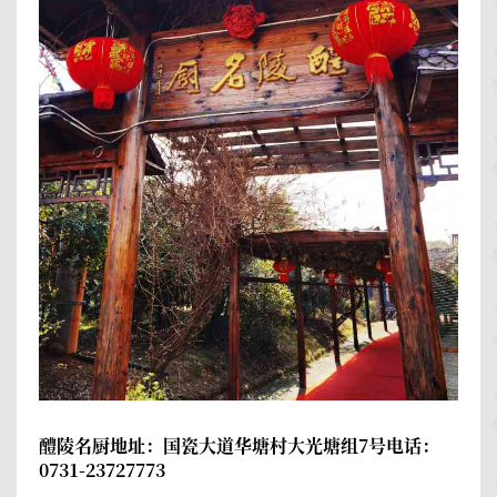
醴陵名厨
地址：国瓷大道华塘村大光塘组7号电话：
0731-23727773