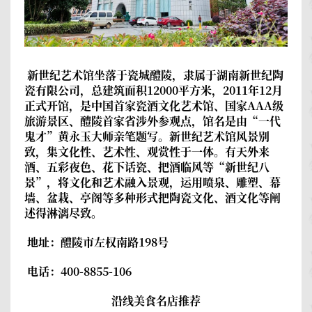
新世纪艺术馆
坐落于瓷城醴陵，隶属于湖南新世纪陶
瓷有限公司，总建筑面积12000平方米，2011年12月
正式开馆，是中国首家瓷酒文化艺术馆、国家AAA级
旅游景区、醴陵首家省涉外参观点，馆名是由“一代
鬼才”黄永玉大师亲笔题写。新世纪艺术馆风景别
致，集文化性、艺术性、观赏性于一体。有天外来
酒、五彩夜色、花下话瓷、把酒临风等“新世纪八
景”，将文化和艺术融入景观，运用喷泉、雕塑、幕
墙、盆栽、亭阁等多种形式把陶瓷文化、酒文化等阐
述得淋漓尽致。
地址：醴陵市左权南路198号
电话：400-8855-106
沿线美食名店推荐