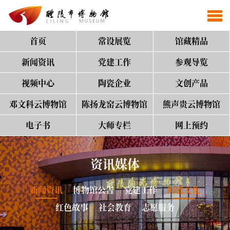
首页
常设展览
馆藏精品
新闻资讯
党建工作
参观导览
视频中心
陶瓷企业
文创产品
邓文科云博物馆
陈扬龙窑云博物馆
熊声贵云博物馆
电子书
大师专栏
网上预约
资讯媒体
新闻资讯
博物馆公告
党建工作
陶瓷文化
红色故事
社会教育
志愿服务