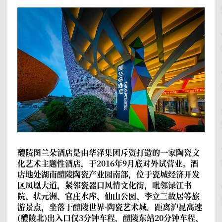
醴陵图兰朵酒店
是由华泽集团斥资打造的一家陶瓷文
化艺术主题性酒店，于2016年9月底对外试营业。酒
店地处湖南醴陵陶瓷产业园南部，位于瓷城经济开发
区凤凰大道，紧邻瓷器口风情文化街，毗邻渌江书
院、状元洲、官庄水库、仙山公园、李立三故居等旅
游景点，坐落于醴陵世界·陶瓷艺术城。距离沪昆高速
(醴陵北)出入口仅3分钟车程，醴陵东站20分钟车程、