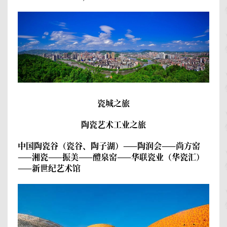
瓷城之旅
陶瓷艺术工业之旅
中国陶瓷谷（瓷谷、陶子湖）——陶润会
——
尚方窑
——
湘瓷
——
振美
——
醴泉窑
——
华联瓷业（华瓷汇）
——
新世纪艺术馆