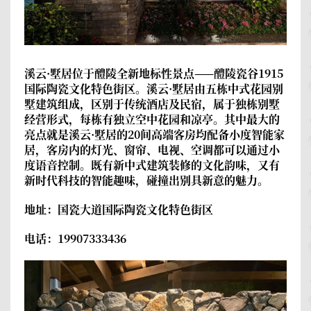
溪云·墅居
位于醴陵全新地标性景点——醴陵瓷谷1915
国际陶瓷文化特色街区。溪云·墅居由五栋中式花园别
墅建筑组成，区别于传统酒店及民宿，属于独栋别墅
经营形式，每栋有独立空中花园和凉亭。其中最大的
亮点就是溪云·墅居的20间高端客房均配备小度智能家
居，客房内的灯光、窗帘、电视、空调都可以通过小
度语音控制。既有新中式建筑装修的文化韵味，又有
新时代科技的智能趣味，碰撞出别具新意的魅力。
地址：国瓷大道国际陶瓷文化特色街区
电话：19907333436