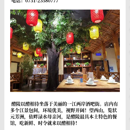
电话：0731-23580777
醴陵以醴相待
坐落于美丽的一江两岸酒吧街。店内有
多个江景包间，环境优美，视野开阔！望西山，览状
元芳洲，依畔渌水母亲河，是醴陵最具本土特色的餐
馆，吃新鲜、时令就来以醴相待！