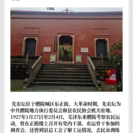
先农坛
位于醴陵城区东正街，大革命时期，先农坛为
中共醴陵地方执行委员会和县农民协会机关驻地。
1927年1月27日至2月4日，毛泽东来醴陵考察农民运
动，曾在正殿楼上召开有党内干部、农运骨干参加的
调查会。还曾到县总工会了解工运情况，去民众训练