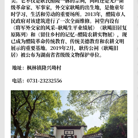
美。它不仅是耿氏醴陵一脉的宗祠，同时还是无产阶
级革命家、军事家，外交家耿飚的出生地，是他童年
时学习、生活和劳动的重要场所。2013年，醴陵市人
民政府对该建筑进行了一次全面维修。祠堂内设有
《将军外交家的风采–耿飚生平业绩展》《耿飚旧居复
原陈列》和《留住乡村的记忆–醴陵农耕实物展》，现
已成为醴陵革命传统教育、传统美德教育和农耕文明
展示的重要基地。2019年2月，耿传公祠（耿飚旧
居）被公布为湖南省省级级文物保护单位。
地址：枫林镇隆兴坳村
电话：0731-23232556