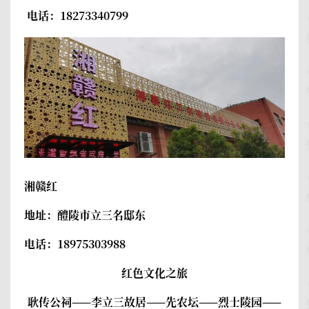
电话：18273340799
湘赣红
地址：醴陵市立三名邸东
电话：18975303988
红色文化之旅
耿传公祠——李立三故居——先农坛——烈士陵园
——