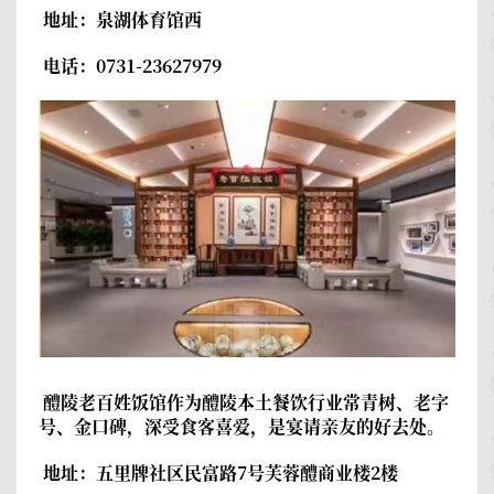
地址：泉湖体育馆西
电话：0731-23627979
醴陵老百姓饭馆
作为醴陵本土餐饮行业常青树、老字
号、金口碑，深受食客喜爱，是宴请亲友的好去处。
地址：五里牌社区民富路7号芙蓉醴商业楼2楼