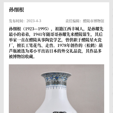
孙细根
发布时间：2023-4-3
责任编辑：醴陵市博物馆
孙细根（1923—1995），祖籍江西丰城人，是孙耀先
最小的弟弟，1941年随哥哥孙耀先来醴陵谋生，其后
举家一直在醴陵从事陶瓷学艺，曾供职于醴陵星火瓷
厂，擅长工笔花鸟、走兽。1978年创作的《松鹤》葫
芦瓶被选为邓小平出访日本的外交礼品瓷，其作品多
被博物馆收藏。