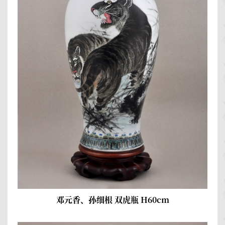
邓元香、孙细根 双虎瓶 H60cm