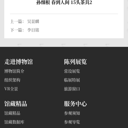
孙细根 春到人间 15头茶具2
上一篇：
吴景麟
下一篇：
李日铭
走进博物馆
陈列展览
博物馆简介
常设展览
组织架构
临展特展
VR全景
旅游窗口
馆藏精品
服务中心
馆藏精品
参观须知
馆藏数据库
参观导览