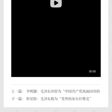
上一篇：
李明灏：毛泽东评价为“中国共产党风雨同舟的
挚友”
下一篇：
程星龄：毛泽东称为“党外的布尔什维克”