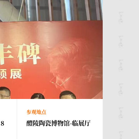
参观地点
18
醴陵陶瓷博物馆-临展厅