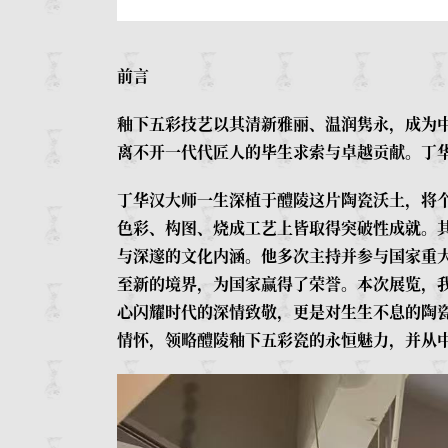
前言
釉下五彩技艺以其清新雅丽、温润隽永，成为
离不开一代代匠人的毕生求索与卓越贡献。丁
丁华汉大师一生深植于醴陵这片陶瓷沃土，将
色彩、构图、烧成工艺上皆取得突破性成就。
与深邃的文化内涵。他多次主持并参与国家重
至新的境界，为国家赢得了荣誉。本次展览，
心闪耀时代的深情致敬，更是对生生不息的陶
情怀，领略醴陵釉下五彩瓷的永恒魅力，并从