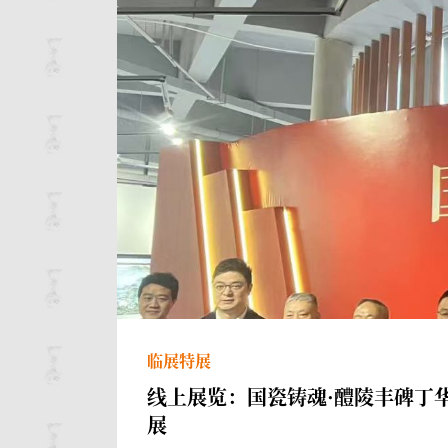
临展特展
线上展览：国瓷铸魂·醴陵丰碑丁
展