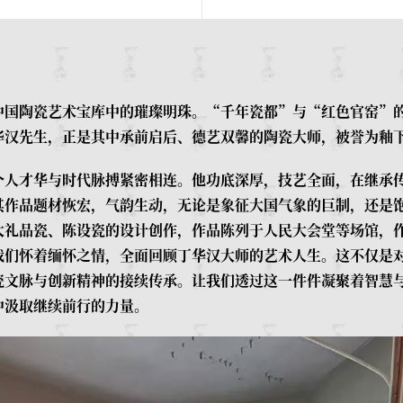
中国陶瓷艺术宝库中的璀璨明珠。“千年瓷都”与“红色官窑”
华汉先生，正是其中承前启后、德艺双馨的陶瓷大师，被誉为釉
个人才华与时代脉搏紧密相连。他功底深厚，技艺全面，在继承
其作品题材恢宏，气韵生动，无论是象征大国气象的巨制，还是
大礼品瓷、陈设瓷的设计创作，作品陈列于人民大会堂等场馆，
我们怀着缅怀之情，全面回顾丁华汉大师的艺术人生。这不仅是
瓷文脉与创新精神的接续传承。让我们透过这一件件凝聚着智慧
中汲取继续前行的力量。