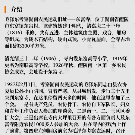
介绍
毛泽东考察湖南农民运动旧址——东富寺，位于湖南省醴陵
市东富镇东富村。该建筑始建于明代，清嘉庆二十一年
（1816）重修，共有五进。主体建筑由主殿、戏台、厢房
等组成，为砖木石结构，硬山式顶，小青瓦屋面。全寺占地
面积约3300平方米。
清光绪三十二年（1906），寺内设东富高等小学，1919年
更名为南联高等学校。1926年秋，醴陵南一区第一乡农民
协会成立，会址设于东富寺。
1927年2月1日，考察湖南农民运动的毛泽东同志由县农协
委员长孙小山陪同，冒着严寒，从县城出发，步行二十五里
来到东富寺，在这里停留两天多的时间。他在这里参加了三
个会。一是有共产党员、农协骨干、农协自卫军队长、妇女
和青年工作负责人参加的座谈会，二是南一、二、三区区委
扩大会，三是出席在寺内大坪里召开的有各方面负责人及东
富寺附近农民1000多人参加的大会，并在寺内的戏台上作
了演讲。第四进左侧厢房前室为毛泽东考察农运时，召开