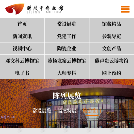
首页
常设展览
馆藏精品
新闻资讯
党建工作
参观导览
视频中心
陶瓷企业
文创产品
邓文科云博物馆
陈扬龙窑云博物馆
熊声贵云博物馆
电子书
大师专栏
网上预约
陈列展览
常设展览
临展特展
旅游窗口