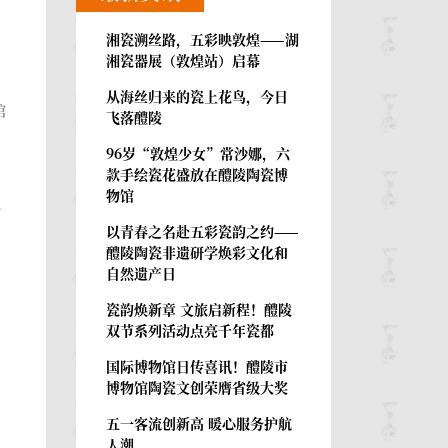
湘瓷溯丝路，五彩映敦煌——湖
湘瓷器展（敦煌站）启幕
从海丝归来的瓷上花鸟，今日
馆
飞落醴陵
96岁“敦煌少女”常沙娜，六
款手绘瓷花盛放在醴陵陶瓷博
物馆
什
以青春之名赴五彩瓷韵之约——
醴陵陶瓷非遗研学焕彩文化和
自然遗产日
瓷韵焕新章 文旅启新程！醴陵
双节系列活动点亮千年瓷都
国际博物馆日传喜讯！醴陵市
博物馆陶瓷文创荣膺省级大奖
五一客流创新高 暖心服务护航
人潮