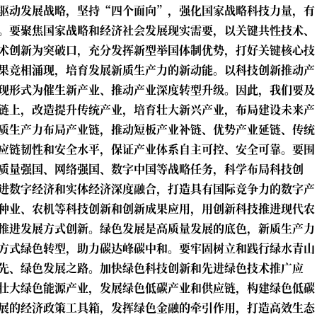
驱动发展战略，坚持“四个面向”，强化国家战略科技力量，有
。要聚焦国家战略和经济社会发展现实需要，以关键共性技术、
术创新为突破口，充分发挥新型举国体制优势，打好关键核心技
果竞相涌现，培育发展新质生产力的新动能。以科技创新推动产
现形式为催生新产业、推动产业深度转型升级。因此，我们要及
链上，改造提升传统产业，培育壮大新兴产业，布局建设未来产
质生产力布局产业链，推动短板产业补链、优势产业延链、传统
应链韧性和安全水平，保证产业体系自主可控、安全可靠。要围
质量强国、网络强国、数字中国等战略任务，科学布局科技创
进数字经济和实体经济深度融合，打造具有国际竞争力的数字产
种业、农机等科技创新和创新成果应用，用创新科技推进现代农
推进发展方式创新。绿色发展是高质量发展的底色，新质生产力
方式绿色转型，助力碳达峰碳中和。要牢固树立和践行绿水青山
先、绿色发展之路。加快绿色科技创新和先进绿色技术推广应
壮大绿色能源产业，发展绿色低碳产业和供应链，构建绿色低碳
展的经济政策工具箱，发挥绿色金融的牵引作用，打造高效生态