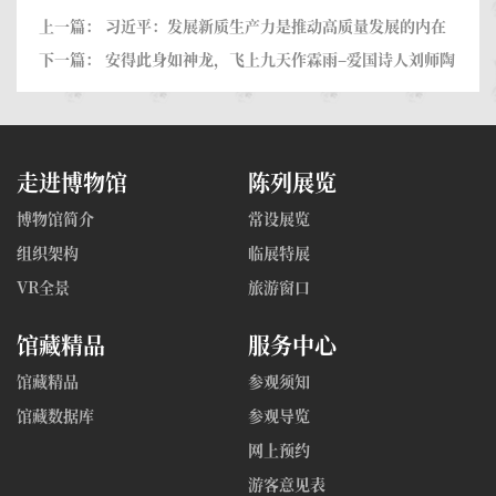
上一篇：
习近平：发展新质生产力是推动高质量发展的内在
要求和重要着力点
下一篇：
安得此身如神龙，飞上九天作霖雨–爱国诗人刘师陶
走进博物馆
陈列展览
博物馆简介
常设展览
组织架构
临展特展
VR全景
旅游窗口
馆藏精品
服务中心
馆藏精品
参观须知
馆藏数据库
参观导览
网上预约
游客意见表