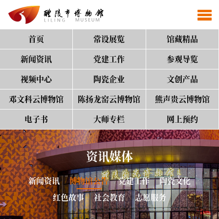
首页
常设展览
馆藏精品
新闻资讯
党建工作
参观导览
视频中心
陶瓷企业
文创产品
邓文科云博物馆
陈扬龙窑云博物馆
熊声贵云博物馆
电子书
大师专栏
网上预约
资讯媒体
新闻资讯
博物馆公告
党建工作
陶瓷文化
红色故事
社会教育
志愿服务