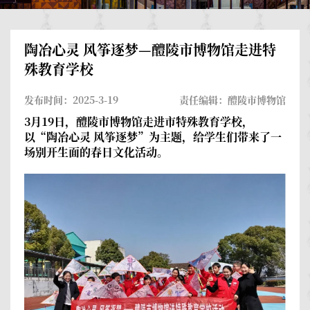
陶冶心灵 风筝逐梦—醴陵市博物馆走进特
殊教育学校
发布时间：2025-3-19
责任编辑：醴陵市博物馆
3月19日，醴陵市博物馆走进市特殊教育学校，
以“陶冶心灵 风筝逐梦”为主题，给学生们带来了一
场别开生面的春日文化活动。