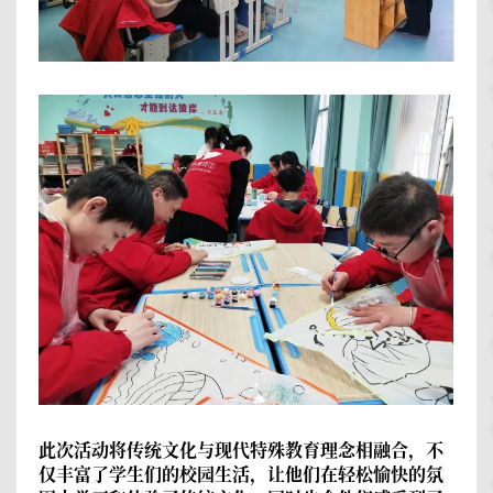
此次活动将传统文化与现代特殊教育理念相融合，不
仅丰富了学生们的校园生活，让他们在轻松愉快的氛