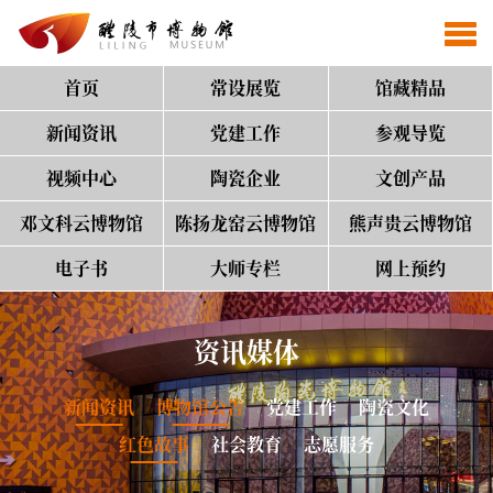
首页
常设展览
馆藏精品
新闻资讯
党建工作
参观导览
视频中心
陶瓷企业
文创产品
邓文科云博物馆
陈扬龙窑云博物馆
熊声贵云博物馆
电子书
大师专栏
网上预约
资讯媒体
新闻资讯
博物馆公告
党建工作
陶瓷文化
红色故事
社会教育
志愿服务