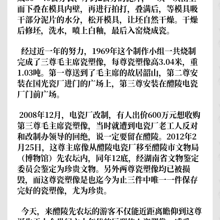
而下叠在模具内壁，再进行拍打，叠满后，等模具吸
干部分泥片的水分，松开模具，让坯自然干燥。干燥
后修坯，洗水，喷上白釉，最后入窑烧成瓷。
经过近一年的努力，1969年这个制作小组一共烧制
完成了三尊毛主席瓷塑像，每尊瓷塑像高3.04米，重
1.03吨。第一尊送到了毛主席的故居韶山，第二尊安
装在国光瓷厂进门的广场上，第三尊安装在醴陵电瓷
厂门前广场。
2008年12月，电瓷厂改制，有人出价600万元想收购
第三尊毛主席瓷塑像，当时就遭到电瓷厂老工人反对
和改制办领导的回绝，说一定要留在醴陵。2012年2
月25日，这尊主席像从醴陵电瓷厂移至醴陵市文物局
（博物馆）先农坛内，同年12底，经湖南省文物鉴定
委员会鉴定为珍贵文物。另外两尊瓷塑像均已被损
毁，而这尊瓷塑像是也迄今为止三件中唯一一件保存
完好的瓷塑像，尤为珍贵。
今天，来醴陵先农坛的游客不仅能近距离瞻仰到这尊