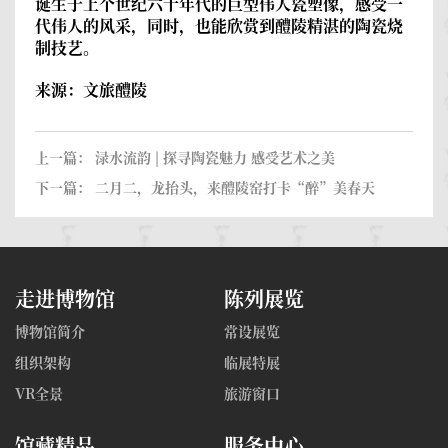
诞生于上个世纪六十年代的巨型伟人瓷塑像，感受一
代伟人的风采，同时，也能欣赏到醴陵精湛的陶瓷烧
制技艺。
来源：文旅醴陵
上一篇：
渌水流韵 | 探寻陶瓷魅力 感受艺术之美
下一篇：
二月二，龙抬头，来醴陵窑打卡“醉”美春天
走进博物馆
陈列展览
博物馆简介
常设展览
组织架构
临展特展
VR全景
旅游窗口
馆藏精品
服务中心