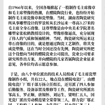
自1966年以来，全国各地掀起了一股制作毛主席像章
和毛主席塑像的热潮，在醴陵陶瓷行业，也纷纷开始
制作毛主席瓷像章和瓷塑像。当时，湖南省陶瓷研究
所从事雕塑设计的罗景炘从长沙运来一尊高3.27米的
毛主席全身石膏像。这尊塑像是由中央美术学院著名
雕塑家张松鹤教授设计的，塑像形像逼真，充分展现
了伟人的气质和领袖精神。当时，陶瓷研究所运来这
尊石膏像的目的，就是想通过陶瓷工艺制作，将其变
成瓷塑像，这在当时全国还没有先例，陶瓷研究所把
这个设想向当时的醴陵瓷业公司提出，瓷业公司要求
研究所作出方案，并向醴陵的几家省属陶瓷企业征求
意见，各单位均表示愿意参加。
于是，由八个单位派出的技术人员组成了毛主席瓷塑
像制作小组，共有22人，地点设在醴陵电瓷厂。由醴
陵电瓷厂厂组干部万扬立任组长，还另派了四人参加
后勤服务、设备添置及维修等工作，陶瓷研究所派出
邹高玉、罗正顺、唐锡怀、刘运生、梁明仁五人，国
光瓷厂派出劳动模范梁全棠带领三人，群力瓷厂邬正
国、王松柏二人参加，力生瓷厂、星火瓷厂各二人，