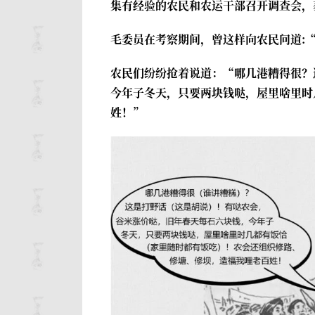
集有经验的农民和农运干部召开调查会，
毛委员在考察期间，曾这样向农民问道:
农民们纷纷抢着说道：“哪几港糟得很？
今年子冬天，只要两块钱哒，屋里啥里时
姓！”