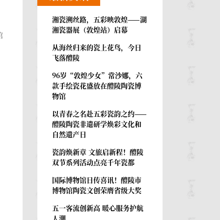
湘瓷溯丝路，五彩映敦煌——湖
湘瓷器展（敦煌站）启幕
馆
从海丝归来的瓷上花鸟，今日
飞落醴陵
96岁“敦煌少女”常沙娜，六
款手绘瓷花盛放在醴陵陶瓷博
物馆
以青春之名赴五彩瓷韵之约——
醴陵陶瓷非遗研学焕彩文化和
自然遗产日
瓷韵焕新章 文旅启新程！醴陵
双节系列活动点亮千年瓷都
国际博物馆日传喜讯！醴陵市
博物馆陶瓷文创荣膺省级大奖
五一客流创新高 暖心服务护航
人潮