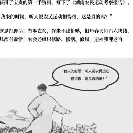
获得了宝贵的第一手资料，写下了《湖南农民运动考察报告》。
“我来的时候，听人说农民运动糟得很，这是真的吗？”
这是打野话！有哒农会，谷米不涨价哒，旧年春天每石六块钱，
几都有饭恰！农会还组织修路、修塘、修坝，造福我哩老百