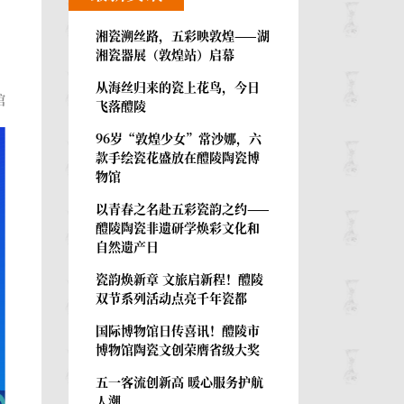
湘瓷溯丝路，五彩映敦煌——湖
湘瓷器展（敦煌站）启幕
从海丝归来的瓷上花鸟，今日
馆
飞落醴陵
96岁“敦煌少女”常沙娜，六
款手绘瓷花盛放在醴陵陶瓷博
物馆
以青春之名赴五彩瓷韵之约——
醴陵陶瓷非遗研学焕彩文化和
自然遗产日
瓷韵焕新章 文旅启新程！醴陵
双节系列活动点亮千年瓷都
国际博物馆日传喜讯！醴陵市
博物馆陶瓷文创荣膺省级大奖
五一客流创新高 暖心服务护航
人潮