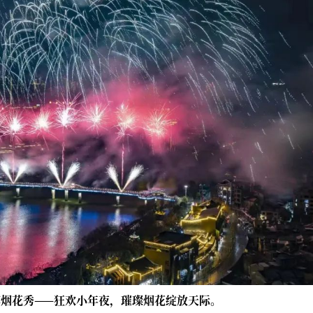
都烟花秀——狂欢小年夜，璀璨烟花绽放天际。