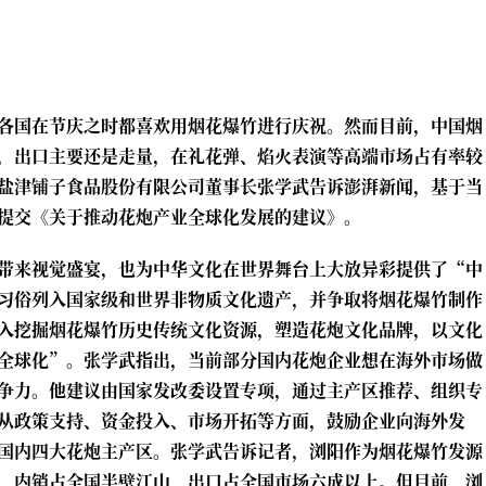
各国在节庆之时都喜欢用烟花爆竹进行庆祝。然而目前，中国烟
，出口主要还是走量，在礼花弹、焰火表演等高端市场占有率较
盐津铺子食品股份有限公司董事长张学武告诉澎湃新闻，基于当
提交《关于推动花炮产业全球化发展的建议》。
带来视觉盛宴，也为中华文化在世界舞台上大放异彩提供了“中
习俗列入国家级和世界非物质文化遗产，并争取将烟花爆竹制作
入挖掘烟花爆竹历史传统文化资源，塑造花炮文化品牌，以文化
全球化”。张学武指出，当前部分国内花炮企业想在海外市场做
争力。他建议由国家发改委设置专项，通过主产区推荐、组织专
从政策支持、资金投入、市场开拓等方面，鼓励企业向海外发
国内四大花炮主产区。张学武告诉记者，浏阳作为烟花爆竹发源
，内销占全国半壁江山，出口占全国市场六成以上。但目前，浏