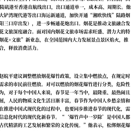
城陵矶港至香港直航线出口，出口通道单一，成本高、周期长。他
大铲湾现代港等出口海运新通道，加快开通“湘欧快线”陆路烟
阳三口岸出发），进一步畅通花炮出口。烟花是推动文旅融合发
花文旅深度融合。面对国内烟花文旅市场需求旺盛、潜力大的特
烟花+文旅”新业态，在全国范围内大力发展景点景区焰火，推
合，释放消费活力。
赵皖平建议调整燃放烟花爆竹政策，设立集中燃放点，在规定时
需求的市民前往燃放。对可以燃放的烟花爆竹进行分类，危险性
为，对于每个中国人来说，春节是一年当中，最隆重、最热闹且
展，人民的物质文化生活日渐丰富，春节作为中国人乡愁亲情和
在推进中国式现代化的过程中，也要同步推进春节的现代化，需
信息化时代的现代化新春节。“‘爆竹声中一岁除’是中国人都
古代精湛的工艺发展和繁荣的文化传统。”他表示，松绑烟花爆