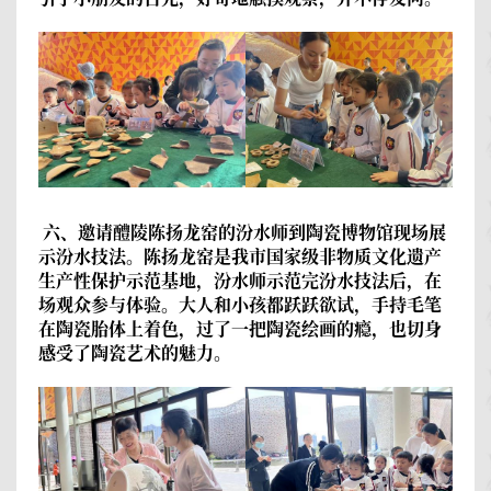
六、邀请醴陵陈扬龙窑的汾水师到陶瓷博物馆现场展
示汾水技法。陈扬龙窑是我市国家级非物质文化遗产
生产性保护示范基地，汾水师示范完汾水技法后，在
场观众参与
体验。大人和小孩都跃跃欲试，手持毛笔
在陶瓷胎体上着色，过了一把陶瓷绘画的瘾，也切身
感受了陶瓷艺术的魅力。