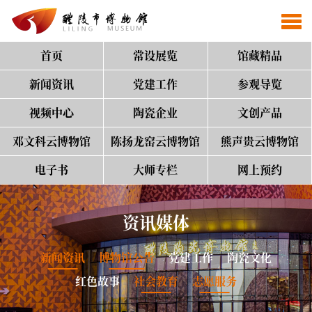
首页
常设展览
馆藏精品
新闻资讯
党建工作
参观导览
视频中心
陶瓷企业
文创产品
邓文科云博物馆
陈扬龙窑云博物馆
熊声贵云博物馆
电子书
大师专栏
网上预约
资讯媒体
新闻资讯
博物馆公告
党建工作
陶瓷文化
红色故事
社会教育
志愿服务