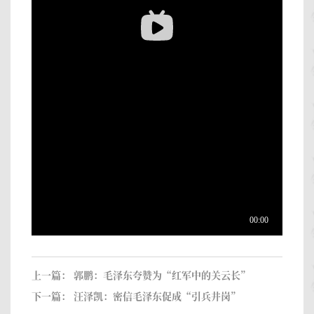
上一篇：
郭鹏：毛泽东夸赞为“红军中的关云长”
下一篇：
汪泽凯：密信毛泽东促成“引兵井岗”